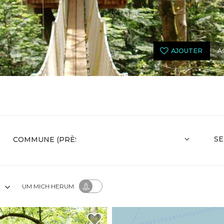
AJOUTER
A
SE
T
UM MICH HERUM