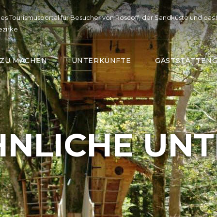
lles Tourismusportal für Besucher von Roscoff, der Sandküste und das
ezirke
 ZU MACHEN
UNTERKÜNFTE
GASTSTÄTTEN
NLICHE UNT