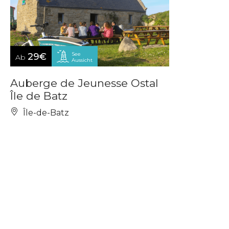
See
29€
Ab
Aussicht
Auberge de Jeunesse Ostal
Île de Batz
Île-de-Batz