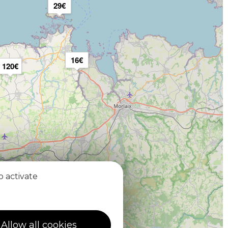
29€
16€
120€
o activate
Allow all cookies