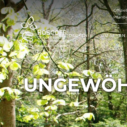
Cookies management panel
Offizie
Pffarrb
ENTDECKEN
ZU SEHEN
UNGEWÖH