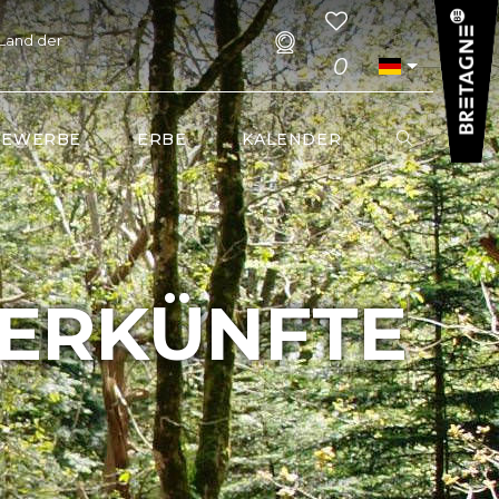
 Land der
0
GEWERBE
ERBE
KALENDER
ERKÜNFTE