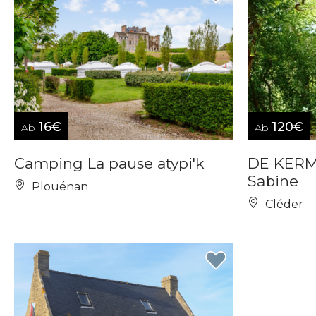
16€
120€
Ab
Ab
Camping La pause atypi'k
DE KERM
Sabine
Plouénan
Cléder