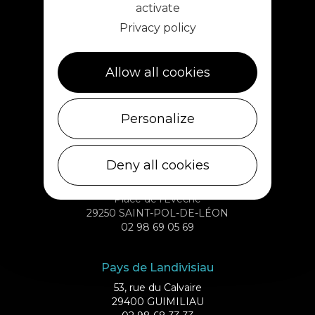
Ile de Batz
activate
Débarcadère
Privacy policy
29253 ILE DE BATZ
02 98 61 75 70
Allow all cookies
Roscoff
Quai d’Auxerre
Personalize
29680 ROSCOFF
02 98 61 12 13
Deny all cookies
Saint-Pol-de-Léon
Place de l’Evêché
29250 SAINT-POL-DE-LÉON
02 98 69 05 69
Pays de Landivisiau
53, rue du Calvaire
29400 GUIMILIAU