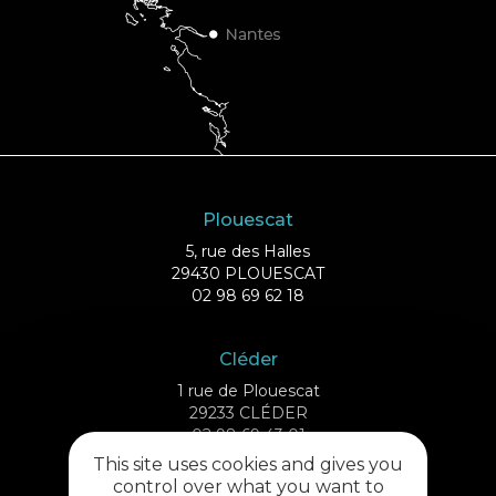
Plouescat
5, rue des Halles
29430 PLOUESCAT
02 98 69 62 18
Cléder
1 rue de Plouescat
29233 CLÉDER
02 98 69 43 01
This site uses cookies and gives you
control over what you want to