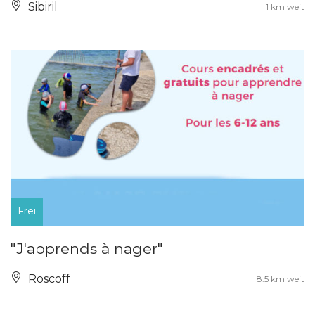
Sibiril
1 km weit
Frei
"J'apprends à nager"
Roscoff
8.5 km weit