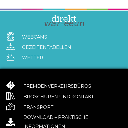
direkt
war-eeun
WEBCAMS
GEZEITENTABELLEN
WETTER
FREMDENVERKEHRSBÜROS
BROSCHÜREN UND KONTAKT
TRANSPORT
DOWNLOAD – PRAKTISCHE
INFORMATIONEN