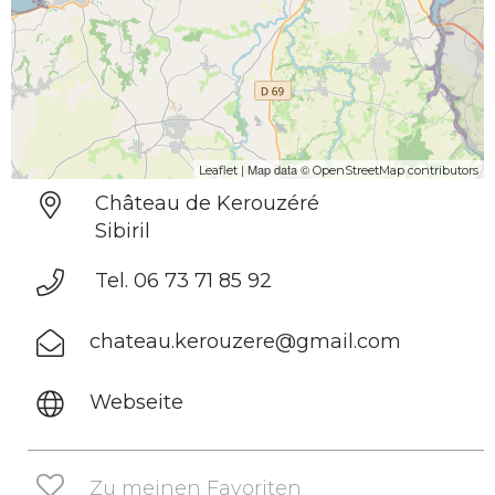
| Map data ©
Leaflet
OpenStreetMap contributors
Château de Kerouzéré
Sibiril
Tel. 06 73 71 85 92
chateau.kerouzere@gmail.com
Webseite
Zu meinen Favoriten