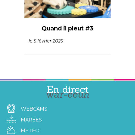
Quand il pleut #3
le 5 février 2025
En direct
war-eeun
WEBCAMS
MARÉES
MÉTÉO