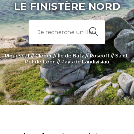
LE FINISTÈRE NORD
Plouescat
//
Cléder
//
Île de Batz
//
Roscoff
//
Saint-
Pol-de-Léon
//
Pays de Landivisiau