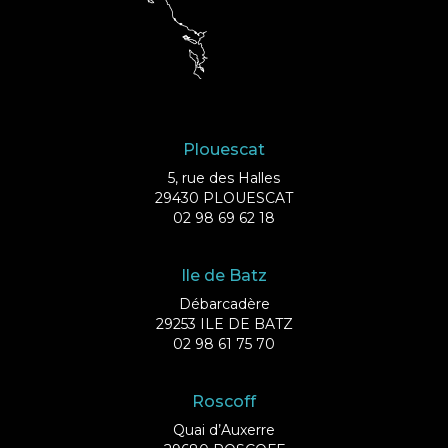
Plouescat
5, rue des Halles
29430 PLOUESCAT
02 98 69 62 18
Ile de Batz
Débarcadère
29253 ILE DE BATZ
02 98 61 75 70
Roscoff
Quai d’Auxerre