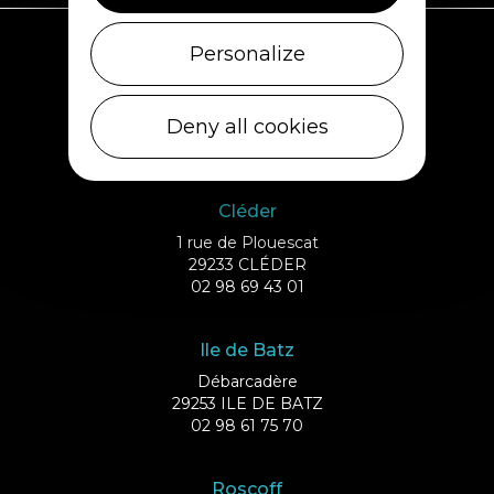
Personalize
Plouescat
5, rue des Halles
Deny all cookies
29430 PLOUESCAT
02 98 69 62 18
Cléder
1 rue de Plouescat
29233 CLÉDER
02 98 69 43 01
Ile de Batz
Débarcadère
29253 ILE DE BATZ
02 98 61 75 70
Roscoff