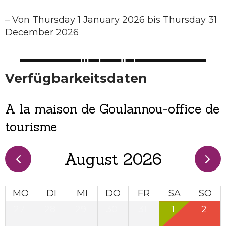
–
Von Thursday 1 January 2026 bis Thursday 31
December 2026
Verfügbarkeitsdaten
A la maison de Goulannou-office de
tourisme
August 2026
MO
DI
MI
DO
FR
SA
SO
27
28
29
30
31
1
2