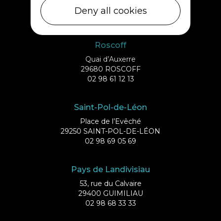
29253 ILE DE BATZ
Deny all cookies
02 98 61 75 70
Roscoff
Quai d’Auxerre
29680 ROSCOFF
02 98 61 12 13
Saint-Pol-de-Léon
Place de l’Evêché
29250 SAINT-POL-DE-LÉON
02 98 69 05 69
Pays de Landivisiau
53, rue du Calvaire
29400 GUIMILIAU
02 98 68 33 33