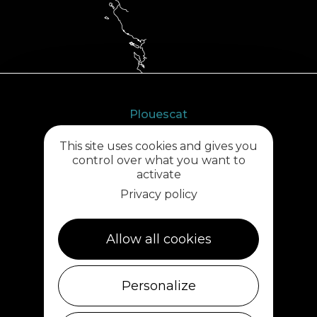
Plouescat
5, rue des Halles
This site uses cookies and gives you
29430 PLOUESCAT
control over what you want to
02 98 69 62 18
activate
Privacy policy
Cléder
1 rue de Plouescat
29233 CLÉDER
Allow all cookies
02 98 69 43 01
Personalize
Ile de Batz
Débarcadère