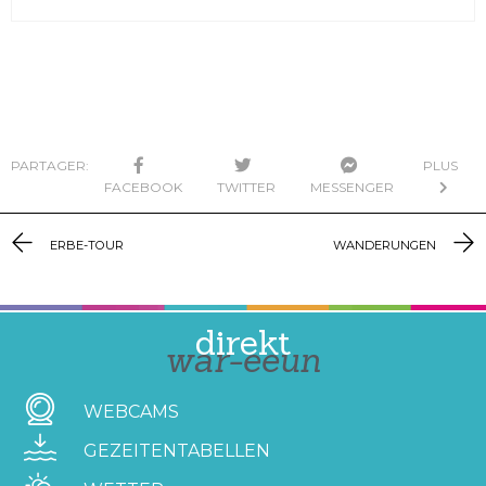
PARTAGER:
PLUS
FACEBOOK
TWITTER
MESSENGER
ERBE-TOUR
WANDERUNGEN
direkt
war-eeun
WEBCAMS
GEZEITENTABELLEN