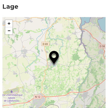
Lage
+
−