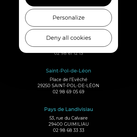
Débarcadère
29253 ILE DE BATZ
02 98 61 75 70
Personalize
Roscoff
Deny all cookies
Quai d’Auxerre
29680 ROSCOFF
02 98 61 12 13
Saint-Pol-de-Léon
Place de l’Evêché
29250 SAINT-POL-DE-LÉON
02 98 69 05 69
Pays de Landivisiau
53, rue du Calvaire
29400 GUIMILIAU
02 98 68 33 33