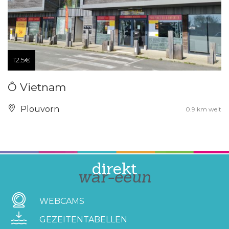
12.5€
Ô Vietnam
Plouvorn
0.9 km weit
direkt
war-eeun
WEBCAMS
GEZEITENTABELLEN