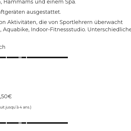
en, Hammams und einem Spa.
ftgeräten ausgestattet.
on Aktivitäten, die von Sportlehrern überwacht
quabike, Indoor-Fitnessstudio. Unterschiedlich
sch
5,50€
uit jusqu’à 4 ans.)