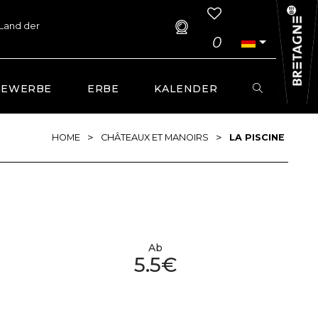
 Land der
0
GEWERBE
ERBE
KALENDER
>
>
HOME
CHÂTEAUX ET MANOIRS
LA PISCINE
Ab
5.5€