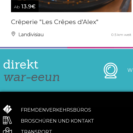
13.9€
Ab
Crêperie "Les Crêpes d'Alex"
Landivisiau
0.5 km weit
direkt
W
war-eeun
FREMDENVERKEHRSBÜROS
BROSCHÜREN UND KONTAKT
TRANSPORT