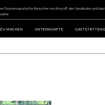
lles Tourismusportal für Besucher von Roscoff, der Sandküste und das
ezirke
 ZU MACHEN
UNTERKÜNFTE
GASTSTÄTTEN