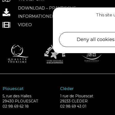
DOWNLOAD – PRAKTISCHE
This site
INFORMATIONEN
VIDEO
Deny all cookies
Plouescat
Cléder
5, rue des Halles
1 rue de Plouescat
29430 PLOUESCAT
29233 CLÉDER
02 98 69 62 18
02 98 69 43 01