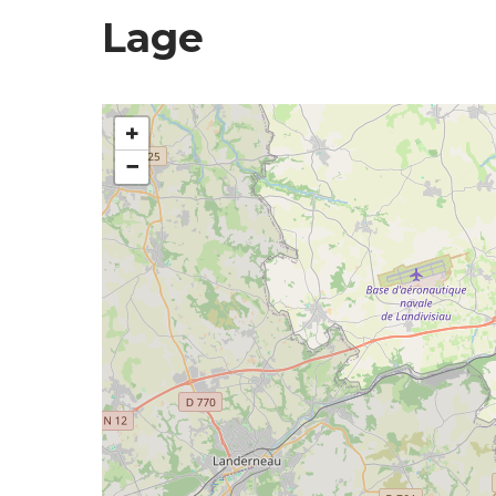
Lage
+
−