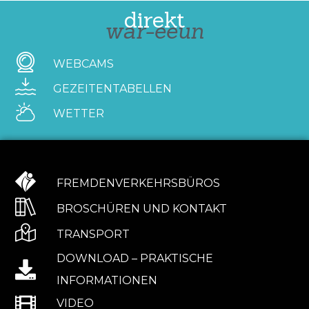
direkt
war-eeun
WEBCAMS
GEZEITENTABELLEN
WETTER
FREMDENVERKEHRSBÜROS
BROSCHÜREN UND KONTAKT
TRANSPORT
DOWNLOAD – PRAKTISCHE
INFORMATIONEN
VIDEO