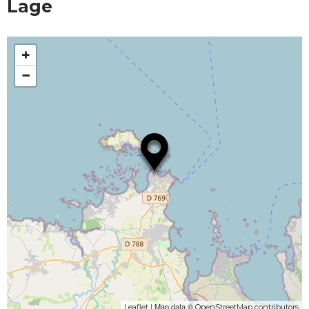
Lage
+
−
| Map data ©
Leaflet
OpenStreetMap contributors