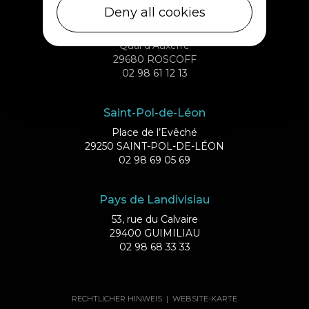
Deny all cookies
Roscoff
Quai d’Auxerre
29680 ROSCOFF
02 98 61 12 13
Saint-Pol-de-Léon
Place de l’Evêché
29250 SAINT-POL-DE-LÉON
02 98 69 05 69
Pays de Landivisiau
53, rue du Calvaire
29400 GUIMILIAU
02 98 68 33 33
RECHTLICHER HINWEIS
|
WEBSITE-KARTE