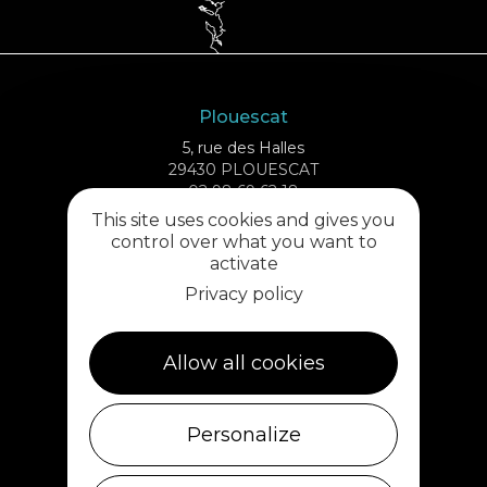
Plouescat
5, rue des Halles
29430 PLOUESCAT
02 98 69 62 18
This site uses cookies and gives you
control over what you want to
Cléder
activate
1 rue de Plouescat
Privacy policy
29233 CLÉDER
02 98 69 43 01
Allow all cookies
Ile de Batz
Débarcadère
Personalize
29253 ILE DE BATZ
02 98 61 75 70