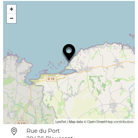
+
−
| Map data ©
Leaflet
OpenStreetMap contributors
Rue du Port