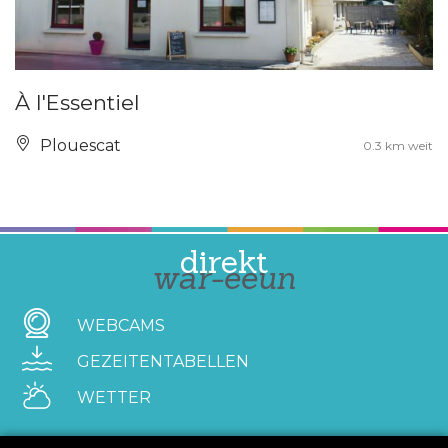
À l'Essentiel
Plouescat
0.3 km weit
direkt
war-eeun
WEBCAMS
GEZEITENTABELLEN
WETTER