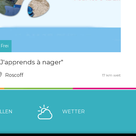
Frei
"J'apprends à nager"
Roscoff
17 km weit
LLEN
WETTER