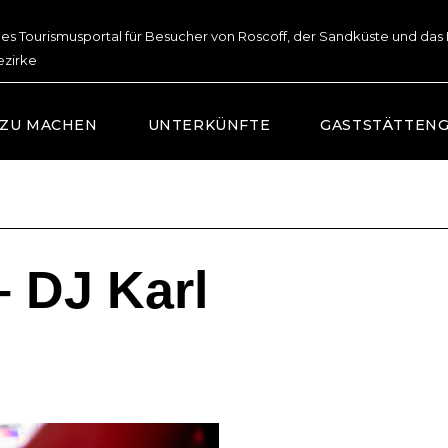
lles Tourismusportal für Besucher von Roscoff, der Sandküste und das
ezirke
 ZU MACHEN
UNTERKÜNFTE
GASTSTÄTTEN
 DJ Karl