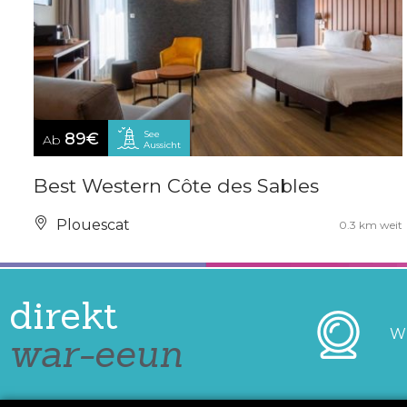
See
89€
Ab
Aussicht
Best Western Côte des Sables
Plouescat
0.3 km weit
direkt
W
war-eeun