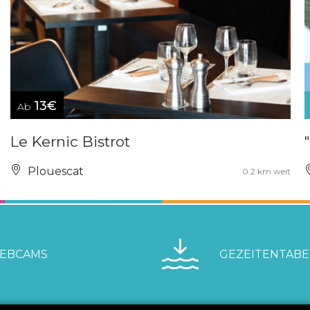
13€
Ab
Le Kernic Bistrot
Plouescat
0.2 km weit
EBCAMS
GEZEITENTABE