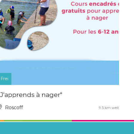
Frei
"J'apprends à nager"
Roscoff
9.5 km weit