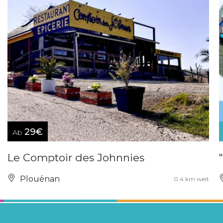
29€
Ab
Le Comptoir des Johnnies
Plouénan
0.4 km weit