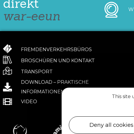
direkt
W
war-eeun
FREMDENVERKEHRSBÜROS
BROSCHÜREN UND KONTAKT
TRANSPORT
DOWNLOAD – PRAKTISCHE
INFORMATIONEN
This site
VIDEO
Deny all cookies