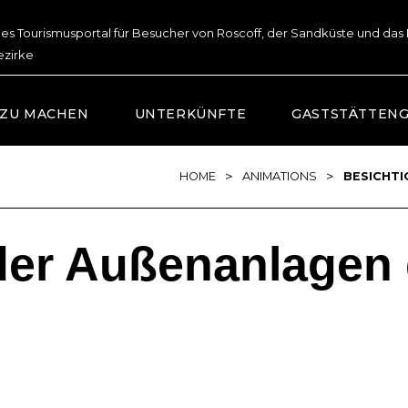
lles Tourismusportal für Besucher von Roscoff, der Sandküste und das
ezirke
 ZU MACHEN
UNTERKÜNFTE
GASTSTÄTTEN
>
>
HOME
ANIMATIONS
BESICHTI
der Außenanlagen