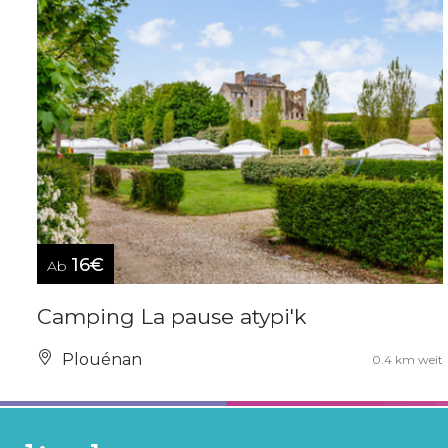
16€
Ab
Camping La pause atypi'k
Plouénan
0.4 km weit