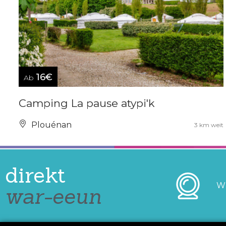
16€
Ab
Camping La pause atypi'k
Plouénan
3 km weit
direkt
W
war-eeun