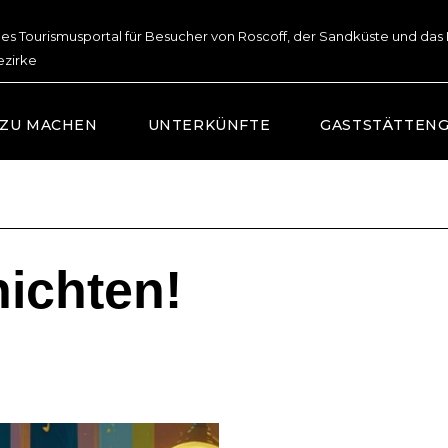
lles Tourismusportal für Besucher von Roscoff, der Sandküste und das
ezirke
 ZU MACHEN
UNTERKÜNFTE
GASTSTÄTTEN
ichten!