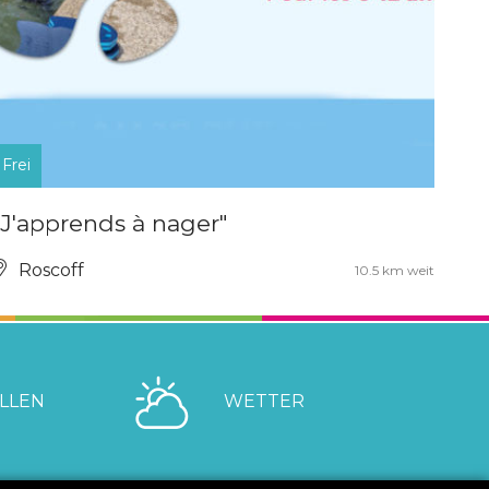
Frei
"J'apprends à nager"
Roscoff
10.5 km weit
LLEN
WETTER