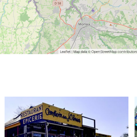
| Map data ©
Leaflet
OpenStreetMap contributor