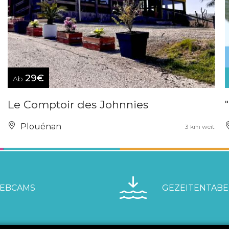
29€
Ab
Le Comptoir des Johnnies
Plouénan
3 km weit
EBCAMS
GEZEITENTABE