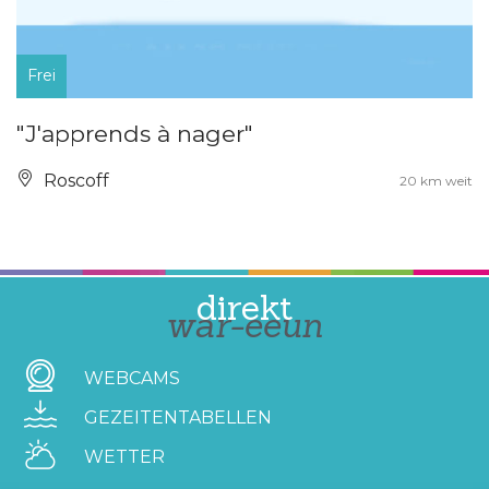
Frei
"J'apprends à nager"
Roscoff
20 km weit
direkt
war-eeun
WEBCAMS
GEZEITENTABELLEN
WETTER