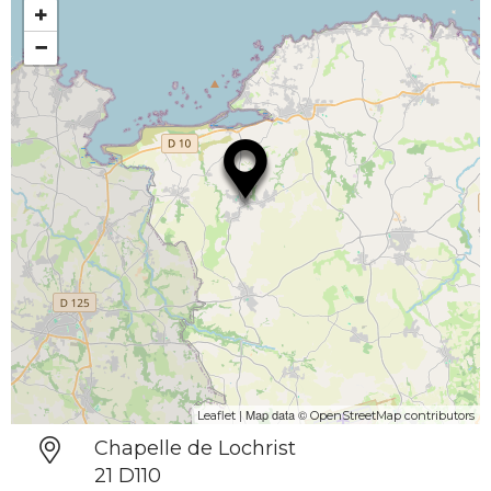
+
−
| Map data ©
Leaflet
OpenStreetMap contributors
Chapelle de Lochrist
21 D110