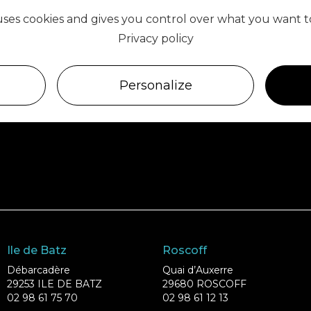
 uses cookies and gives you control over what you want t
Privacy policy
Personalize
Ile de Batz
Roscoff
Débarcadère
Quai d’Auxerre
29253 ILE DE BATZ
29680 ROSCOFF
02 98 61 75 70
02 98 61 12 13