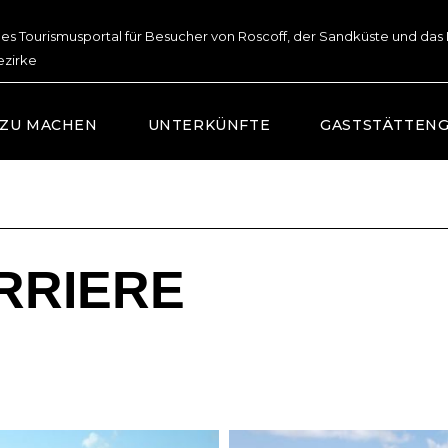
lles Tourismusportal für Besucher von Roscoff, der Sandküste und das
ezirke
 ZU MACHEN
UNTERKÜNFTE
GASTSTÄTTEN
ARRIERE