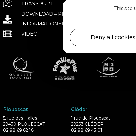
TRANSPORT
This site
DOWNLOAD – PRAKTISCHE
INFORMATIONEN
VIDEO
Deny all cookies
Plouescat
Cléder
5, rue des Halles
1 rue de Plouescat
29430 PLOUESCAT
29233 CLÉDER
02 98 69 62 18
02 98 69 43 01