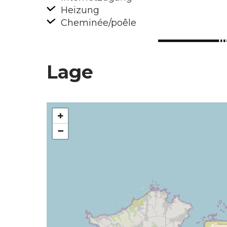
Heizung
Cheminée/poêle
Lage
+
−