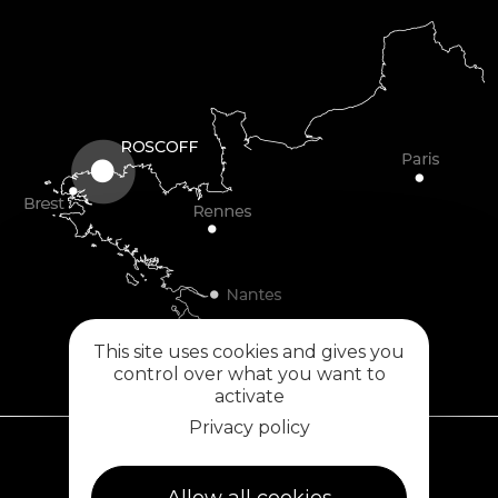
This site uses cookies and gives you
control over what you want to
activate
Privacy policy
Plouescat
Allow all cookies