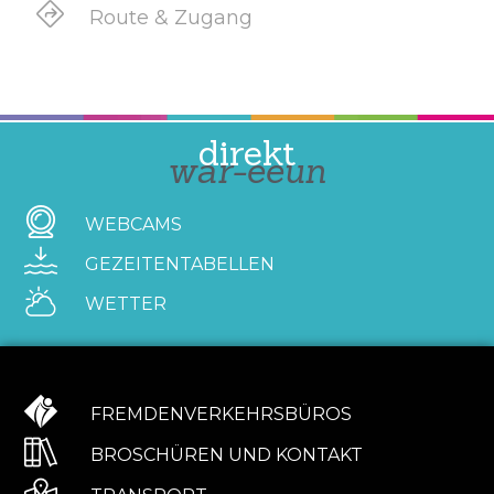
Route & Zugang
direkt
war-eeun
WEBCAMS
GEZEITENTABELLEN
WETTER
FREMDENVERKEHRSBÜROS
BROSCHÜREN UND KONTAKT