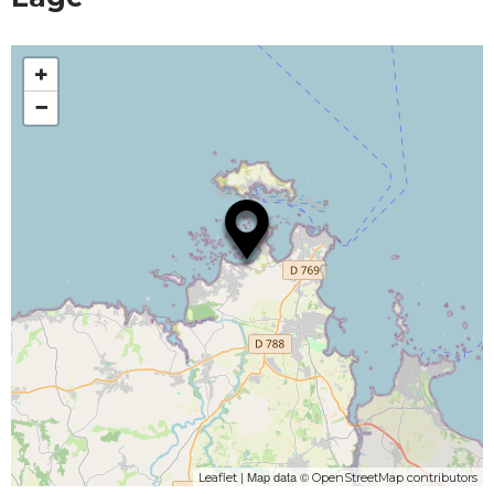
+
−
| Map data ©
Leaflet
OpenStreetMap contributors