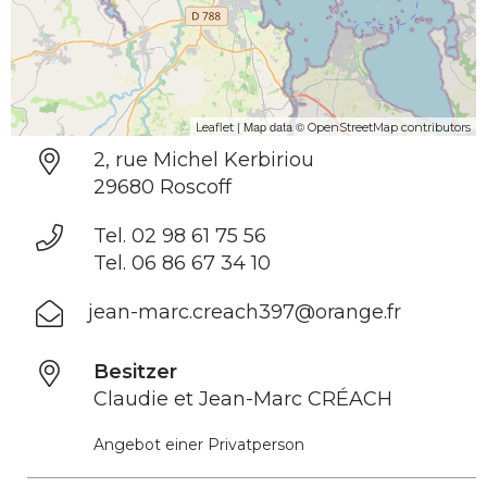
| Map data ©
Leaflet
OpenStreetMap contributors
2, rue Michel Kerbiriou
29680 Roscoff
Tel. 02 98 61 75 56
Tel. 06 86 67 34 10
jean-marc.creach397@orange.fr
Besitzer
Claudie et Jean-Marc CRÉACH
Angebot einer Privatperson