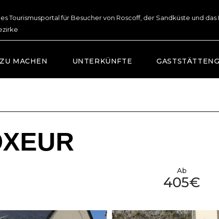
lles Tourismusportal für Besucher von Roscoff, der Sandküste und das
ezirke
 ZU MACHEN
UNTERKÜNFTE
GASTSTÄTTEN
VOXEUR
Ab
405€