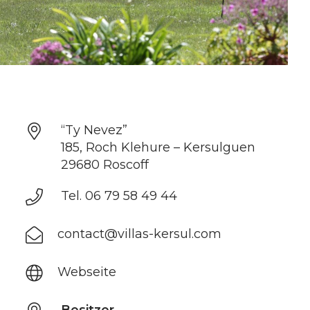
“Ty Nevez”
185, Roch Klehure – Kersulguen
29680 Roscoff
Tel. 06 79 58 49 44
contact@villas-kersul.com
Webseite