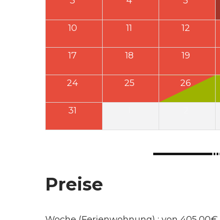
3
4
5
10
11
12
17
18
19
24
25
26
31
1
2
Preise
Woche (Ferienwohnung) : von 405,00€