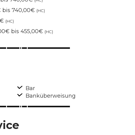
(HC)
€ bis 740,00€
(HC)
 €
(HC)
,00€ bis 455,00€
(HC)
Bar
Banküberweisung
vice