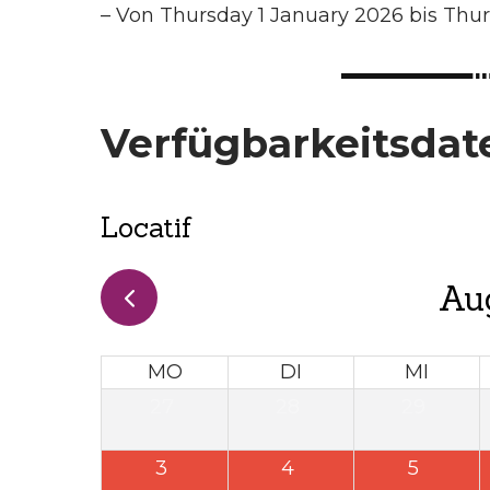
–
Von Thursday 1 January 2026 bis Th
Verfügbarkeitsdat
Locatif
Au
MO
DI
MI
27
28
29
3
4
5