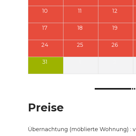
10
11
12
17
18
19
24
25
26
31
1
2
Preise
Übernachtung (möblierte Wohnung) : 