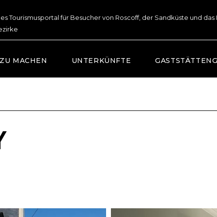
lles Tourismusportal für Besucher von Roscoff, der Sandküste und das
ezirke
 ZU MACHEN
UNTERKÜNFTE
GASTSTÄTTEN
Y