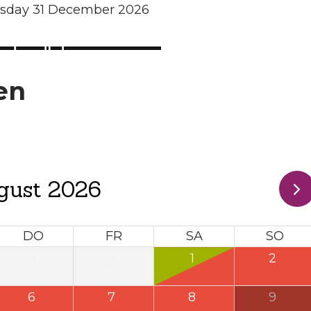
ursday 31 December 2026
en
gust 2026
DO
FR
SA
SO
30
31
1
2
6
7
8
9