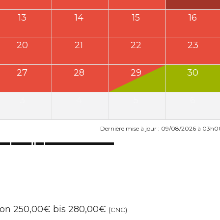
13
14
15
16
20
21
22
23
27
28
29
30
3
4
5
6
Dernière mise à jour : 09/08/2026 à 03h0
von 250,00€ bis 280,00€
(CNC)