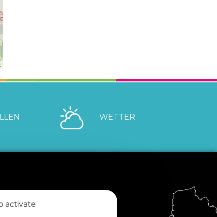
s
LLEN
WETTER
o activate