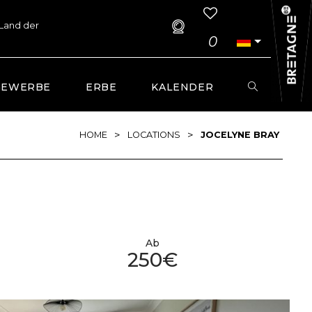
 Land der
0
GEWERBE
ERBE
KALENDER
>
>
HOME
LOCATIONS
JOCELYNE BRAY
Ab
250€