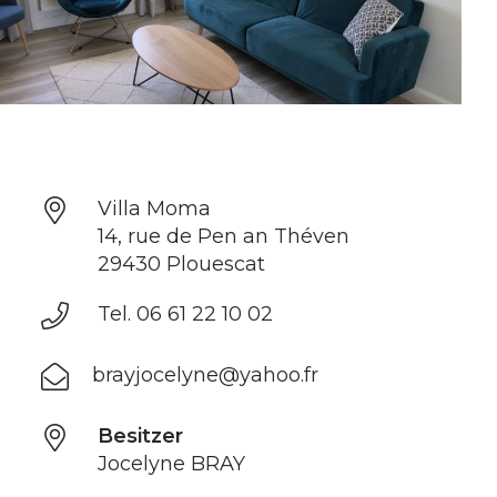
Villa Moma
14, rue de Pen an Théven
29430 Plouescat
Tel. 06 61 22 10 02
brayjocelyne@yahoo.fr
Besitzer
Jocelyne BRAY