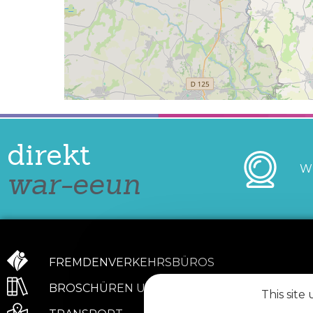
direkt
W
war-eeun
FREMDENVERKEHRSBÜROS
BROSCHÜREN UND KONTAKT
This site