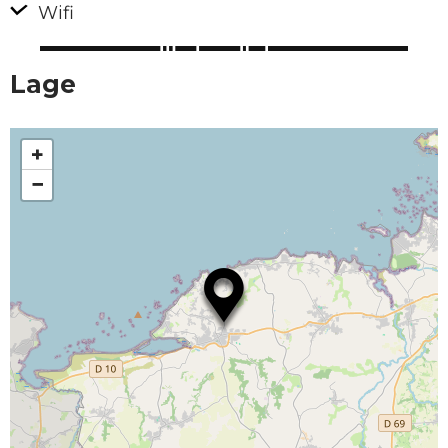
Wifi
Lage
+
−