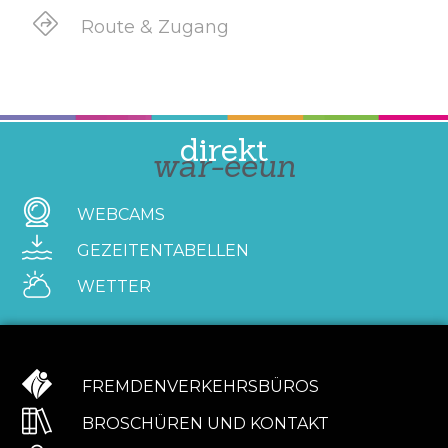
Route & Zugang
direkt
war-eeun
WEBCAMS
GEZEITENTABELLEN
WETTER
FREMDENVERKEHRSBÜROS
BROSCHÜREN UND KONTAKT