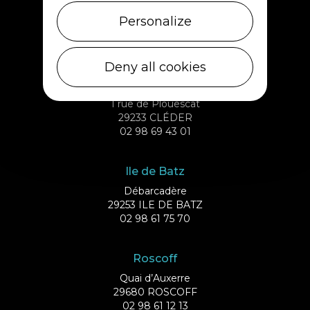
5, rue des Halles
Personalize
29430 PLOUESCAT
02 98 69 62 18
Deny all cookies
Cléder
1 rue de Plouescat
29233 CLÉDER
02 98 69 43 01
Ile de Batz
Débarcadère
29253 ILE DE BATZ
02 98 61 75 70
Roscoff
Quai d’Auxerre
29680 ROSCOFF
02 98 61 12 13