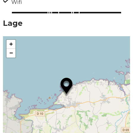
Wifi
Lage
+
−