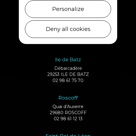
02 98 69 62 18
Personalize
Cléder
Deny all cookies
1 rue de Plouescat
29233 CLÉDER
02 98 69 43 01
Ile de Batz
Débarcadère
29253 ILE DE BATZ
02 98 61 75 70
Roscoff
Quai d’Auxerre
29680 ROSCOFF
02 98 61 12 13