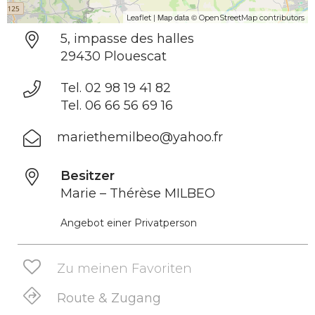
| Map data ©
Leaflet
OpenStreetMap contributors
5, impasse des halles
29430 Plouescat
Tel. 02 98 19 41 82
Tel. 06 66 56 69 16
mariethemilbeo@yahoo.fr
Besitzer
Marie – Thérèse MILBEO
Angebot einer Privatperson
Zu meinen Favoriten
Route & Zugang