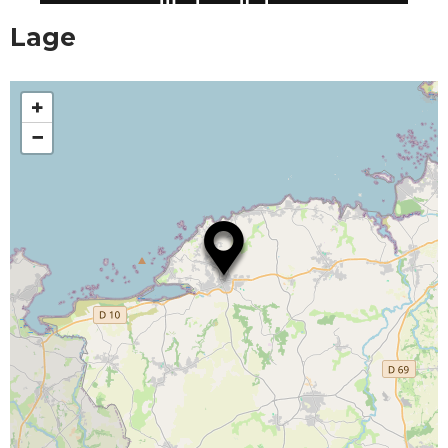
Lage
+
−