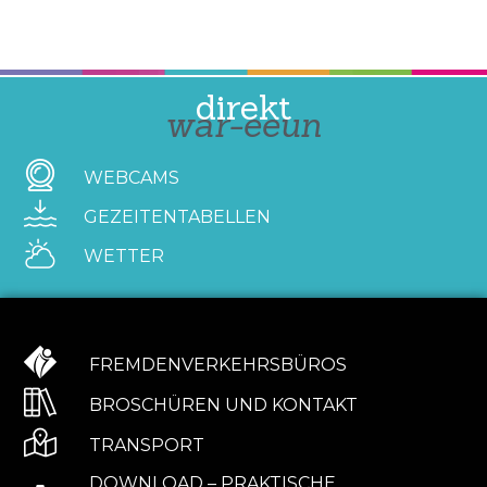
direkt
war-eeun
WEBCAMS
GEZEITENTABELLEN
WETTER
FREMDENVERKEHRSBÜROS
BROSCHÜREN UND KONTAKT
TRANSPORT
DOWNLOAD – PRAKTISCHE