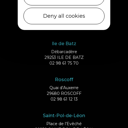
Cléder
Deny all cookies
1 rue de Plouescat
29233 CLÉDER
02 98 69 43 01
Ile de Batz
Débarcadère
29253 ILE DE BATZ
02 98 61 75 70
Roscoff
Quai d’Auxerre
29680 ROSCOFF
02 98 61 12 13
Saint-Pol-de-Léon
Place de l’Evêché