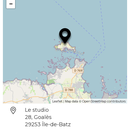
−
| Map data ©
Leaflet
OpenStreetMap contributors
Le studio
28, Goalès
29253 Île-de-Batz