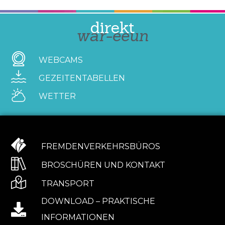
direkt
war-eeun
WEBCAMS
GEZEITENTABELLEN
WETTER
FREMDENVERKEHRSBÜROS
BROSCHÜREN UND KONTAKT
TRANSPORT
DOWNLOAD – PRAKTISCHE
INFORMATIONEN