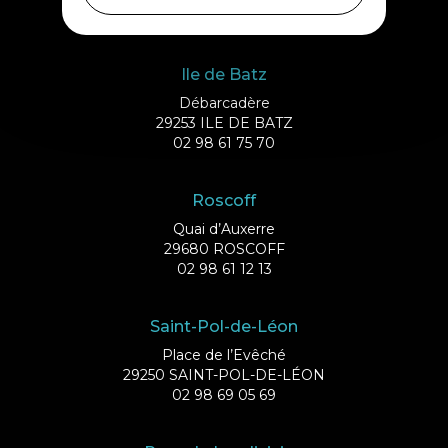
02 98 69 43 01
Ile de Batz
Débarcadère
29253 ILE DE BATZ
02 98 61 75 70
Roscoff
Quai d’Auxerre
29680 ROSCOFF
02 98 61 12 13
Saint-Pol-de-Léon
Place de l’Evêché
29250 SAINT-POL-DE-LÉON
02 98 69 05 69