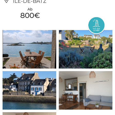
ÎLE-DE-BATZ
Ab
800€