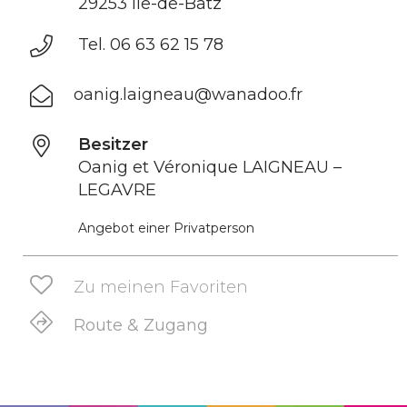
29253 Île-de-Batz
Tel. 06 63 62 15 78
oanig.laigneau@wanadoo.fr
Besitzer
Oanig et Véronique LAIGNEAU –
LEGAVRE
Angebot einer Privatperson
Zu meinen Favoriten
Route & Zugang