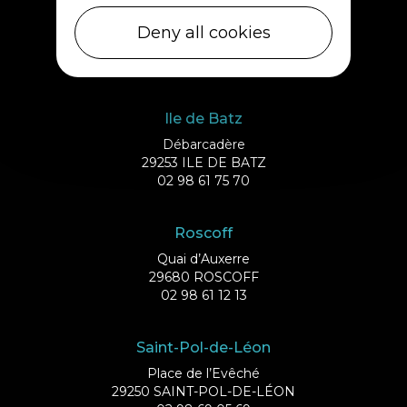
Cléder
1 rue de Plouescat
Deny all cookies
29233 CLÉDER
02 98 69 43 01
Ile de Batz
Débarcadère
29253 ILE DE BATZ
02 98 61 75 70
Roscoff
Quai d’Auxerre
29680 ROSCOFF
02 98 61 12 13
Saint-Pol-de-Léon
Place de l’Evêché
29250 SAINT-POL-DE-LÉON