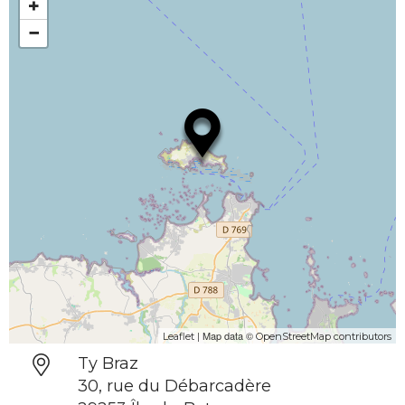
+
−
| Map data ©
Leaflet
OpenStreetMap contributors
Ty Braz
30, rue du Débarcadère