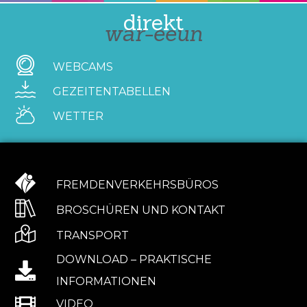
direkt
war-eeun
WEBCAMS
GEZEITENTABELLEN
WETTER
FREMDENVERKEHRSBÜROS
BROSCHÜREN UND KONTAKT
TRANSPORT
DOWNLOAD – PRAKTISCHE
INFORMATIONEN
VIDEO