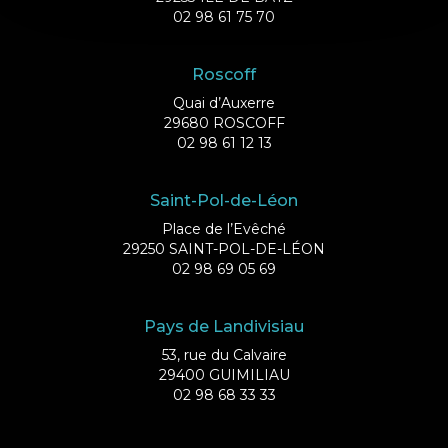
02 98 61 75 70
Roscoff
Quai d’Auxerre
29680 ROSCOFF
02 98 61 12 13
Saint-Pol-de-Léon
Place de l’Evêché
29250 SAINT-POL-DE-LÉON
02 98 69 05 69
Pays de Landivisiau
53, rue du Calvaire
29400 GUIMILIAU
02 98 68 33 33