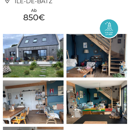
ÎLE-DE-BATZ
Ab
850€