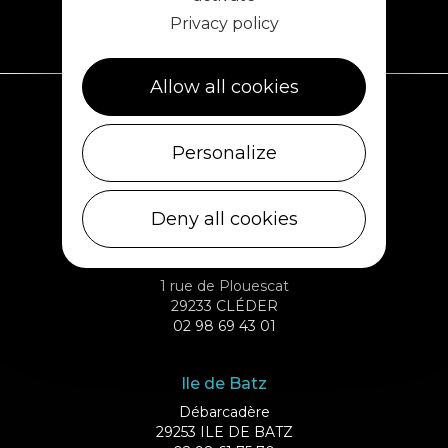
Privacy policy
Allow all cookies
Plouescat
Personalize
5, rue des Halles
29430 PLOUESCAT
02 98 69 62 18
Deny all cookies
Cléder
1 rue de Plouescat
29233 CLÉDER
02 98 69 43 01
Ile de Batz
Débarcadère
29253 ILE DE BATZ