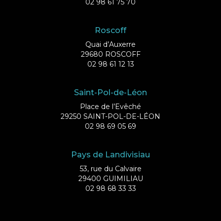
02 98 61 75 70
Roscoff
Quai d’Auxerre
29680 ROSCOFF
02 98 61 12 13
Saint-Pol-de-Léon
Place de l’Evêché
29250 SAINT-POL-DE-LÉON
02 98 69 05 69
Pays de Landivisiau
53, rue du Calvaire
29400 GUIMILIAU
02 98 68 33 33