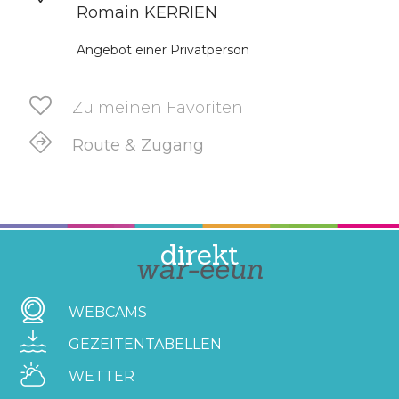
Romain KERRIEN
Angebot einer Privatperson
Zu meinen Favoriten
Route & Zugang
direkt
war-eeun
WEBCAMS
GEZEITENTABELLEN
WETTER