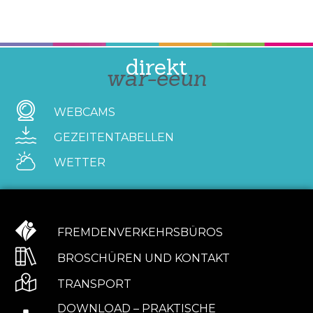
direkt
war-eeun
WEBCAMS
GEZEITENTABELLEN
WETTER
FREMDENVERKEHRSBÜROS
BROSCHÜREN UND KONTAKT
TRANSPORT
DOWNLOAD – PRAKTISCHE