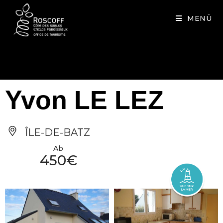
Cookies management panel
MENÜ
Yvon LE LEZ
ÎLE-DE-BATZ
Ab
450€