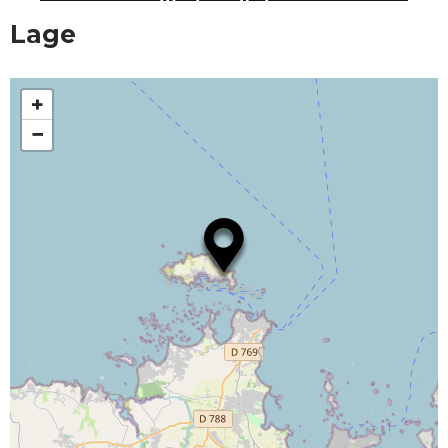
Lage
+
−