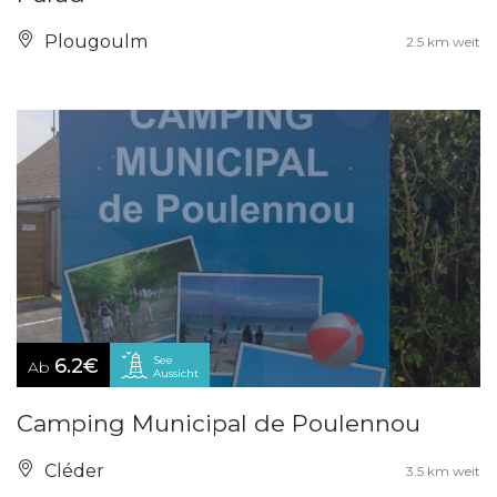
Plougoulm
2.5 km weit
See
6.2€
Ab
Aussicht
Camping Municipal de Poulennou
Cléder
3.5 km weit