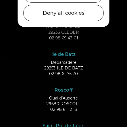
02 98 69 62 18
Deny all cookies
Cléder
1 rue de Plouescat
29233 CLÉDER
02 98 69 43 01
Ile de Batz
Débarcadère
29253 ILE DE BATZ
02 98 61 75 70
Roscoff
Quai d’Auxerre
29680 ROSCOFF
02 98 61 12 13
Saint-Pol-de-Léon