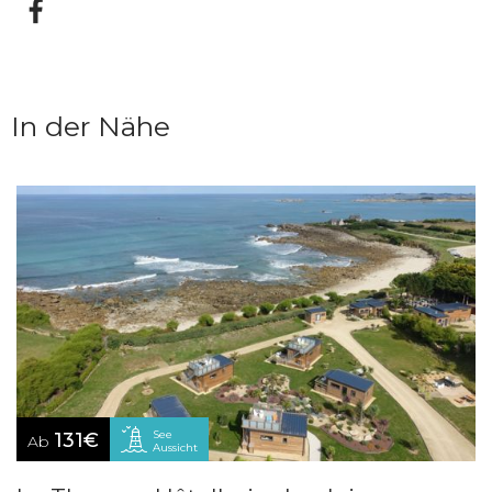
In der Nähe
See
131€
Ab
Aussicht