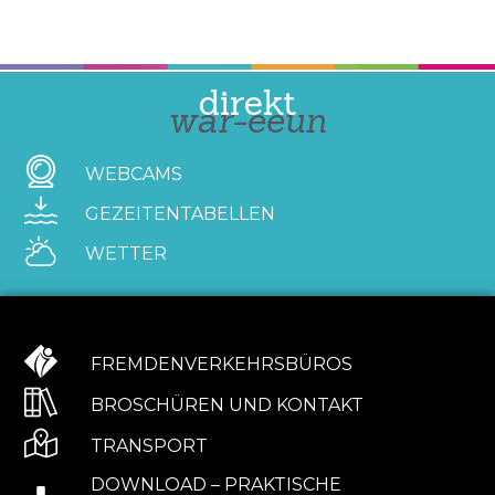
direkt
war-eeun
WEBCAMS
GEZEITENTABELLEN
WETTER
FREMDENVERKEHRSBÜROS
BROSCHÜREN UND KONTAKT
TRANSPORT
DOWNLOAD – PRAKTISCHE