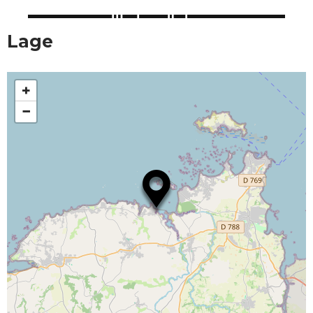
Lage
+
−