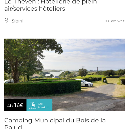
Le Theven : Hôtellerie de plein
air/services hôteliers
Sibiril
0.6 km weit
See
16€
Ab
Aussicht
Camping Municipal du Bois de la
Palud