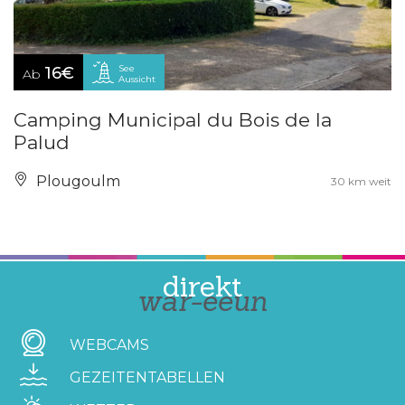
See
16€
Ab
Aussicht
Camping Municipal du Bois de la
Palud
Plougoulm
30 km weit
direkt
war-eeun
WEBCAMS
GEZEITENTABELLEN