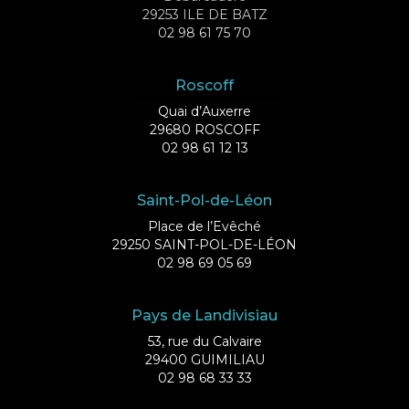
29253 ILE DE BATZ
02 98 61 75 70
Roscoff
Quai d’Auxerre
29680 ROSCOFF
02 98 61 12 13
Saint-Pol-de-Léon
Place de l’Evêché
29250 SAINT-POL-DE-LÉON
02 98 69 05 69
Pays de Landivisiau
53, rue du Calvaire
29400 GUIMILIAU
02 98 68 33 33