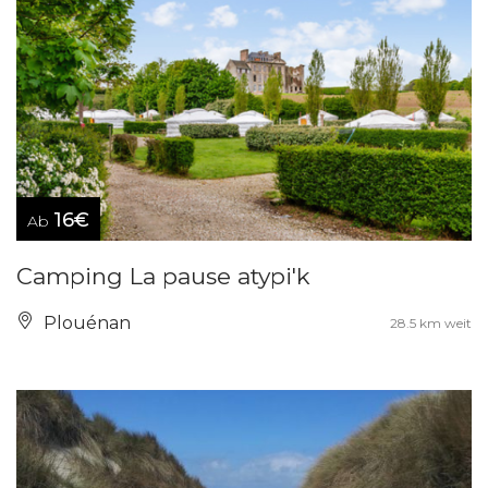
16€
Ab
Camping La pause atypi'k
Plouénan
28.5 km weit