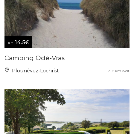
14.5€
Ab
Camping Odé-Vras
Plounévez-Lochrist
29.5 km weit