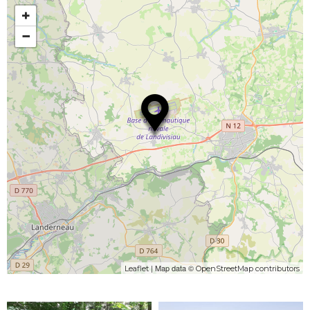
+
−
| Map data ©
Leaflet
OpenStreetMap contributors