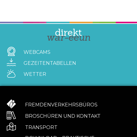
direkt
war-eeun
WEBCAMS
GEZEITENTABELLEN
WETTER
FREMDENVERKEHRSBÜROS
BROSCHÜREN UND KONTAKT
TRANSPORT