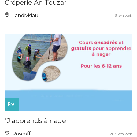
Crêperie An Teuzar
Landivisiau
6 km weit
Frei
"J'apprends à nager"
Roscoff
26.5 km weit