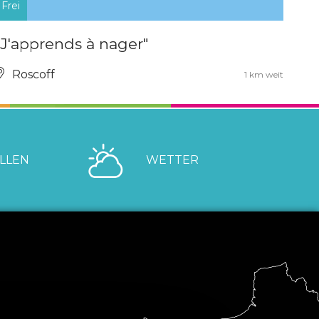
Frei
"J'apprends à nager"
Roscoff
1 km weit
LLEN
WETTER