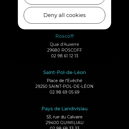
Débarcadère
29253 ILE DE BATZ
Deny all cookies
02 98 61 75 70
Roscoff
Quai d’Auxerre
29680 ROSCOFF
02 98 61 12 13
Saint-Pol-de-Léon
Place de l’Evêché
29250 SAINT-POL-DE-LÉON
02 98 69 05 69
Pays de Landivisiau
53, rue du Calvaire
29400 GUIMILIAU
02 98 68 33 33