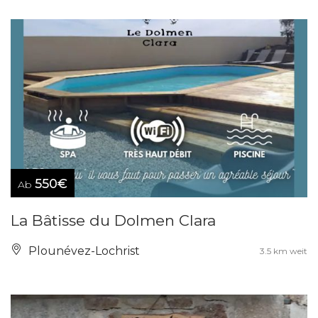
550€
Ab
La Bâtisse du Dolmen Clara
Plounévez-Lochrist
3.5 km weit