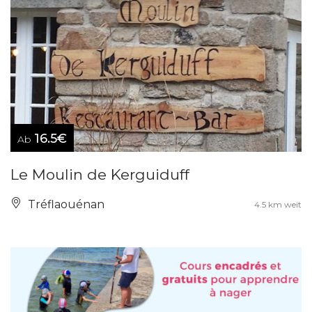
16.5€
Ab
Le Moulin de Kerguiduff
Tréflaouénan
4.5 km weit