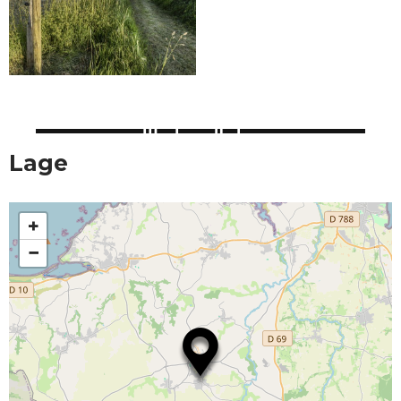
Lage
+
−