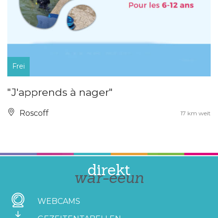
Frei
"J'apprends à nager"
Roscoff
17 km weit
direkt
war-eeun
WEBCAMS