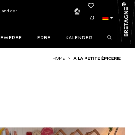
 Land der
0
GEWERBE
ERBE
KALENDER
>
HOME
A LA PETITE ÉPICERIE