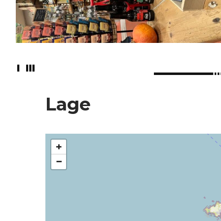
Lage
+
−