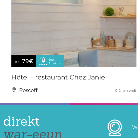
See
79€
Ab
Aussicht
Hôtel - restaurant Chez Janie
Roscoff
0.2 km weit
direkt
W
war-eeun