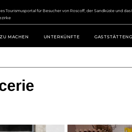
lles Tourismusportal für Besucher von Roscoff, der Sandküste und das
ezirke
 ZU MACHEN
UNTERKÜNFTE
GASTSTÄTTEN
cerie