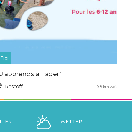
Frei
"J'apprends à nager"
Roscoff
0.8 km weit
LLEN
WETTER