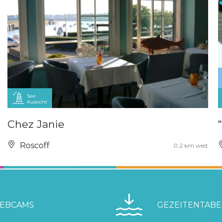
See
Aussicht
Chez Janie
Roscoff
0.2 km weit
EBCAMS
GEZEITENTABE