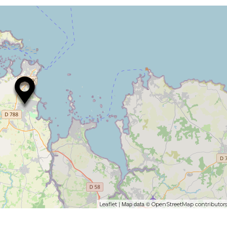
| Map data ©
Leaflet
OpenStreetMap contributor