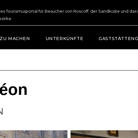
lles Tourismusportal für Besucher von Roscoff, der Sandküste und das
ezirke
 ZU MACHEN
UNTERKÜNFTE
GASTSTÄTTEN
Léon
N