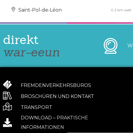
Saint-Pol-de-Léon
0.2 km weit
direkt
W
war-eeun
FREMDENVERKEHRSBÜROS
BROSCHÜREN UND KONTAKT
TRANSPORT
DOWNLOAD – PRAKTISCHE
INFORMATIONEN