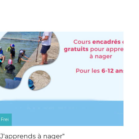
Frei
"J'apprends à nager"