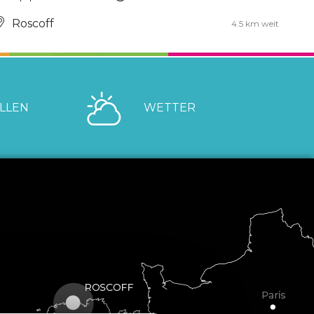
Roscoff
4.5 km weit
LLEN
WETTER