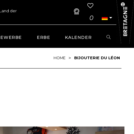
 Land der
0
GEWERBE
ERBE
KALENDER
>
HOME
BIJOUTERIE DU LÉON