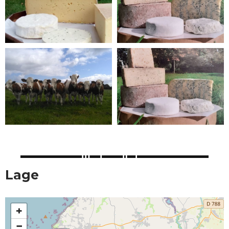
Lage
+
−