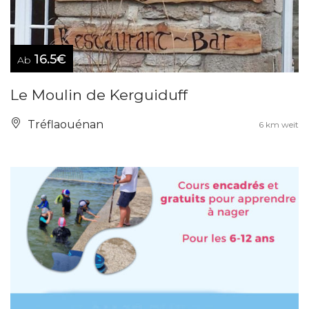
16.5€
Ab
Le Moulin de Kerguiduff
Tréflaouénan
6 km weit