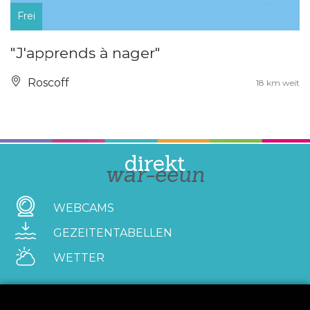
Frei
"J'apprends à nager"
Roscoff
18 km weit
direkt
war-eeun
WEBCAMS
GEZEITENTABELLEN
WETTER