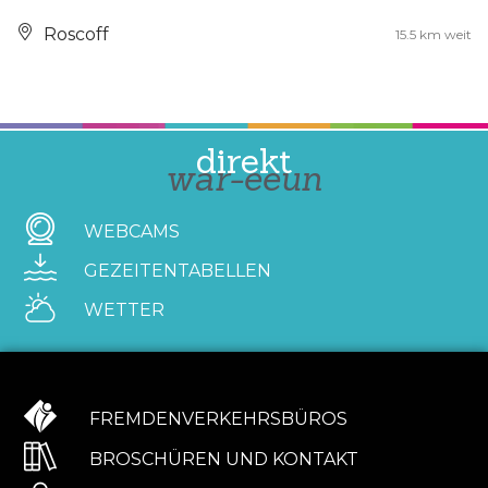
Roscoff
15.5 km weit
direkt
war-eeun
WEBCAMS
GEZEITENTABELLEN
WETTER
FREMDENVERKEHRSBÜROS
BROSCHÜREN UND KONTAKT