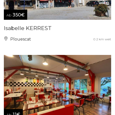
350€
Ab
Isabelle KERREST
Plouescat
0.2 km weit
11€
Ab