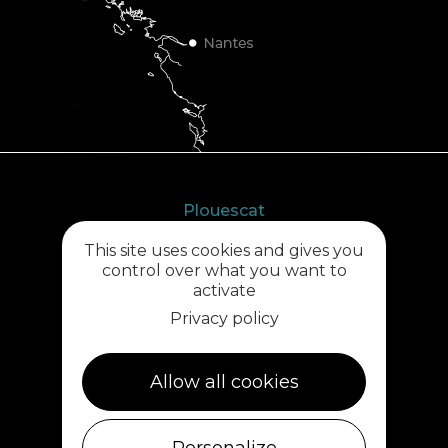
Plouescat
5, rue des Halles
This site uses cookies and gives you
29430 PLOUESCAT
control over what you want to
02 98 69 62 18
activate
Privacy policy
Cléder
1 rue de Plouescat
Allow all cookies
29233 CLÉDER
02 98 69 43 01