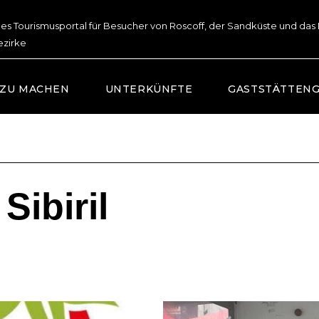
lles Tourismusportal für Besucher von Roscoff, der Sandküste und das
ezirke
 ZU MACHEN
UNTERKÜNFTE
GASTSTÄTTEN
Sibiril