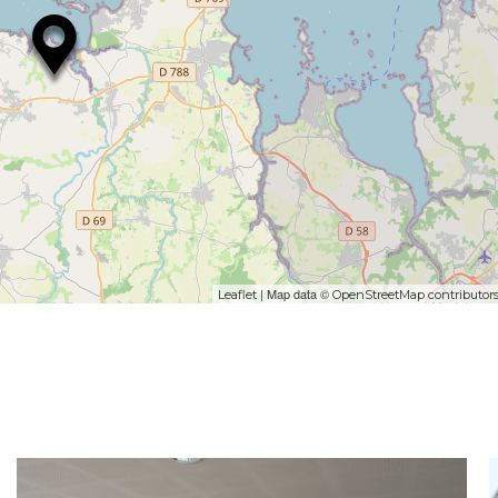
| Map data ©
Leaflet
OpenStreetMap contributor