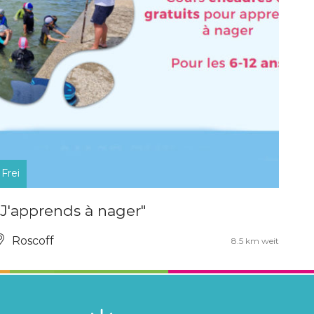
Frei
"J'apprends à nager"
Roscoff
8.5 km weit