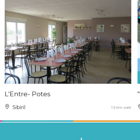
L'Entre- Potes
Sibiril
1.5 km weit