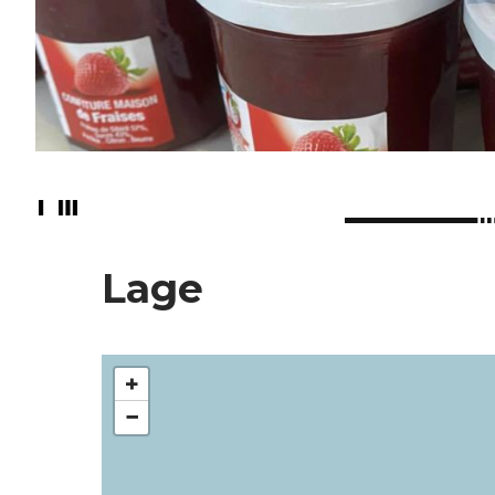
Lage
+
−