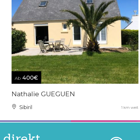
400€
Ab
Nathalie GUEGUEN
Sibiril
1 km weit
direkt