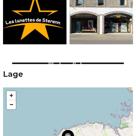
Lage
+
−