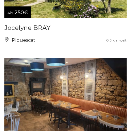
250€
Ab
Jocelyne BRAY
Plouescat
0.3 km weit