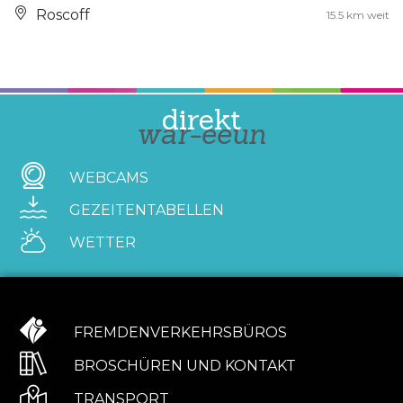
Roscoff
15.5 km weit
direkt
war-eeun
WEBCAMS
GEZEITENTABELLEN
WETTER
FREMDENVERKEHRSBÜROS
BROSCHÜREN UND KONTAKT
TRANSPORT