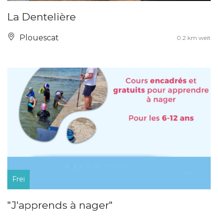
La Dentelière
Plouescat
0.2 km weit
Frei
"J'apprends à nager"