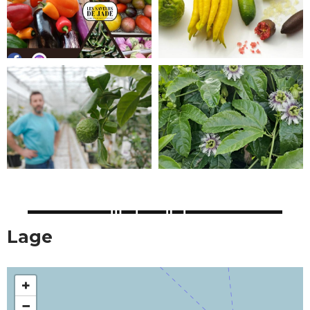
Lage
+
−