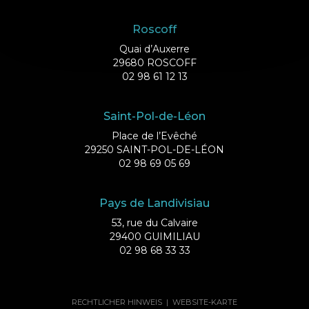
Roscoff
Quai d’Auxerre
29680 ROSCOFF
02 98 61 12 13
Saint-Pol-de-Léon
Place de l’Evêché
29250 SAINT-POL-DE-LÉON
02 98 69 05 69
Pays de Landivisiau
53, rue du Calvaire
29400 GUIMILIAU
02 98 68 33 33
RECHTLICHER HINWEIS
|
WEBSITE-KARTE