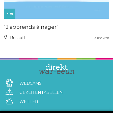
Frei
"J'apprends à nager"
Roscoff
3 km weit
direkt
war-eeun
WEBCAMS
GEZEITENTABELLEN
WETTER