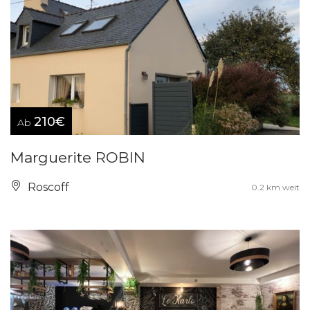
210€
Ab
Marguerite ROBIN
Roscoff
0.2 km weit