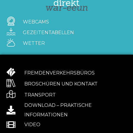
direkt
war-eeun
WEBCAMS
GEZEITENTABELLEN
WETTER
FREMDENVERKEHRSBÜROS
BROSCHÜREN UND KONTAKT
TRANSPORT
DOWNLOAD – PRAKTISCHE
INFORMATIONEN
VIDEO