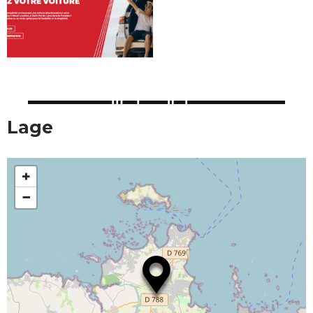
Lage
+
−