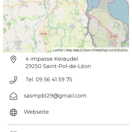
| Map data ©
Leaflet
OpenStreetMap contributors
4 impasse Keraudel
29250 Saint-Pol-de-Léon
Tel. 09 56 41 59 75
sasmpbl29@gmail.com
Webseite