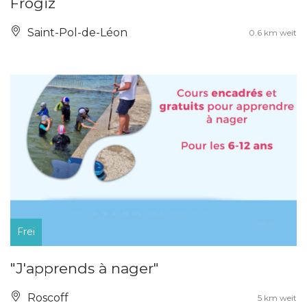
Frogiz
Saint-Pol-de-Léon
0.6 km weit
Frei
"J'apprends à nager"
Roscoff
5 km weit