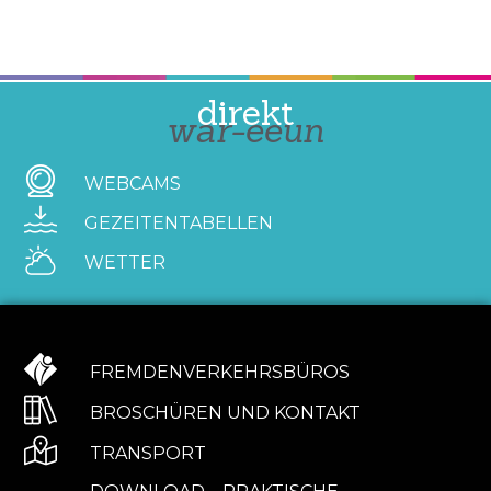
direkt
war-eeun
WEBCAMS
GEZEITENTABELLEN
WETTER
FREMDENVERKEHRSBÜROS
BROSCHÜREN UND KONTAKT
TRANSPORT