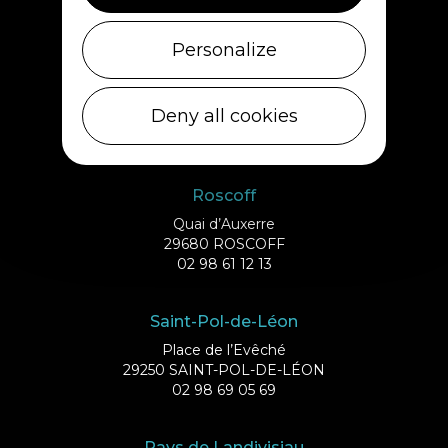
02 98 69 43 01
Personalize
Ile de Batz
Débarcadère
Deny all cookies
29253 ILE DE BATZ
02 98 61 75 70
Roscoff
Quai d’Auxerre
29680 ROSCOFF
02 98 61 12 13
Saint-Pol-de-Léon
Place de l’Evêché
29250 SAINT-POL-DE-LÉON
02 98 69 05 69
Pays de Landivisiau