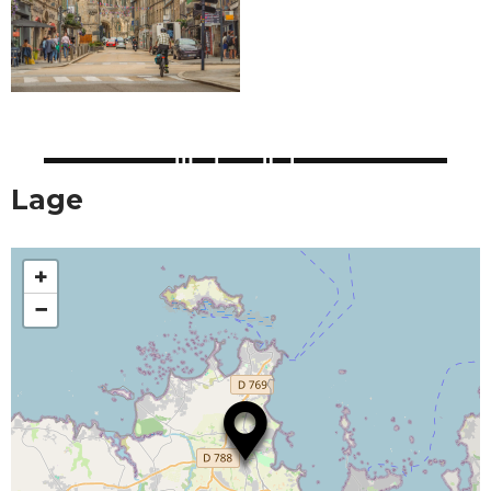
Lage
+
−