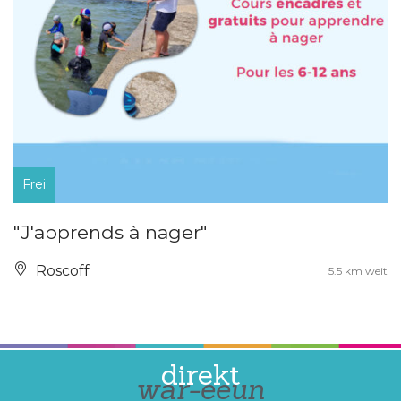
Frei
"J'apprends à nager"
Roscoff
5.5 km weit
direkt
war-eeun