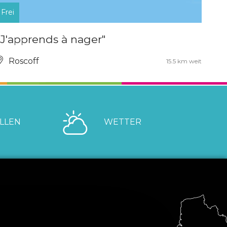
Frei
"J'apprends à nager"
Roscoff
15.5 km weit
LLEN
WETTER