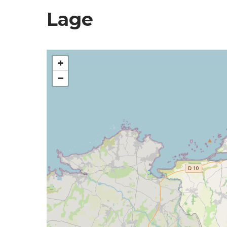
Lage
+
−