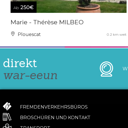
250€
Ab
Marie - Thérèse MILBEO
Plouescat
0.2 km weit
direkt
W
war-eeun
FREMDENVERKEHRSBÜROS
BROSCHÜREN UND KONTAKT