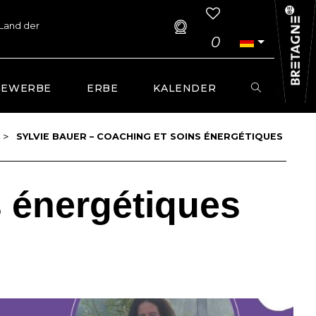
 Land der
0
GEWERBE
ERBE
KALENDER
>
SYLVIE BAUER – COACHING ET SOINS ÉNERGÉTIQUES
s énergétiques