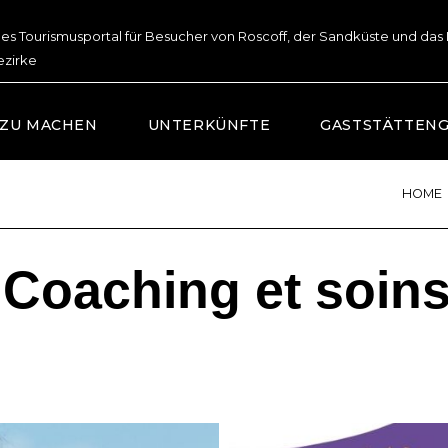
lles Tourismusportal für Besucher von Roscoff, der Sandküste und das
ezirke
 ZU MACHEN
UNTERKÜNFTE
GASTSTÄTTEN
HOME
 Coaching et soin