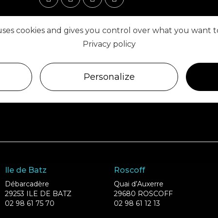
 uses cookies and gives you control over what you want t
Privacy policy
Personalize
Ile de Batz
Roscoff
Débarcadère
Quai d’Auxerre
29253 ILE DE BATZ
29680 ROSCOFF
02 98 61 75 70
02 98 61 12 13