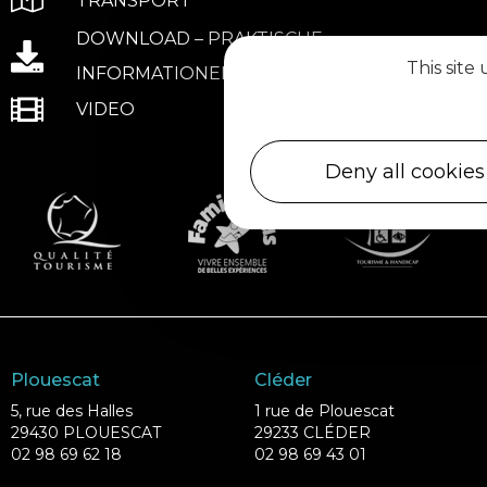
TRANSPORT
DOWNLOAD – PRAKTISCHE
This site
INFORMATIONEN
VIDEO
Deny all cookies
Plouescat
Cléder
5, rue des Halles
1 rue de Plouescat
29430 PLOUESCAT
29233 CLÉDER
02 98 69 62 18
02 98 69 43 01