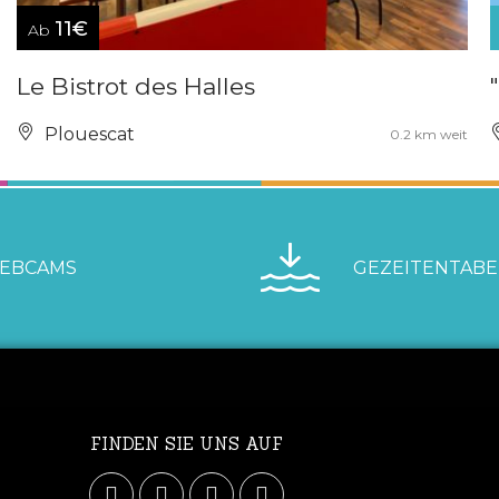
11€
Ab
Le Bistrot des Halles
Plouescat
0.2 km weit
EBCAMS
GEZEITENTABE
FINDEN SIE UNS AUF