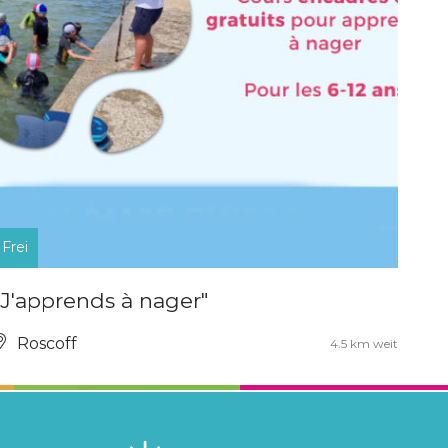
Frei
"J'apprends à nager"
Roscoff
4.5 km weit