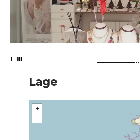
Lage
+
−