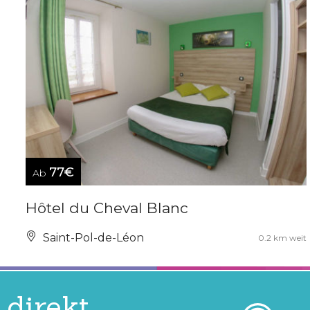
77€
Ab
Hôtel du Cheval Blanc
Saint-Pol-de-Léon
0.2 km weit
direkt