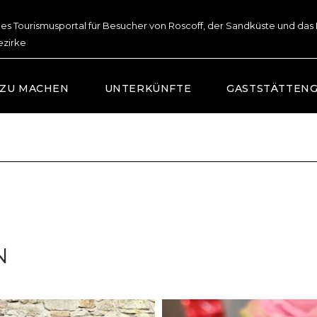
lles Tourismusportal für Besucher von Roscoff, der Sandküste und das
ezirke
 ZU MACHEN
UNTERKÜNFTE
GASTSTÄTTEN
N