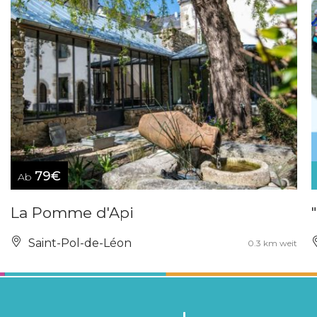
79€
Ab
La Pomme d'Api
Saint-Pol-de-Léon
0.3 km weit