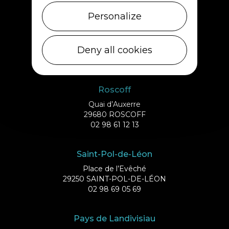
Personalize
Ile de Batz
Débarcadère
Deny all cookies
29253 ILE DE BATZ
02 98 61 75 70
Roscoff
Quai d’Auxerre
29680 ROSCOFF
02 98 61 12 13
Saint-Pol-de-Léon
Place de l’Evêché
29250 SAINT-POL-DE-LÉON
02 98 69 05 69
Pays de Landivisiau