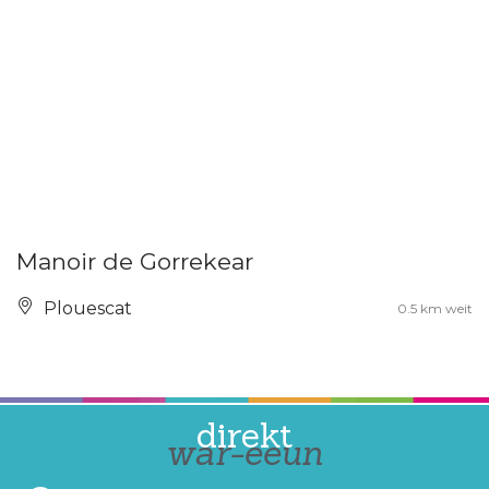
Manoir de Gorrekear
Plouescat
0.5 km weit
direkt
war-eeun