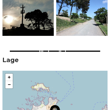
Lage
+
−