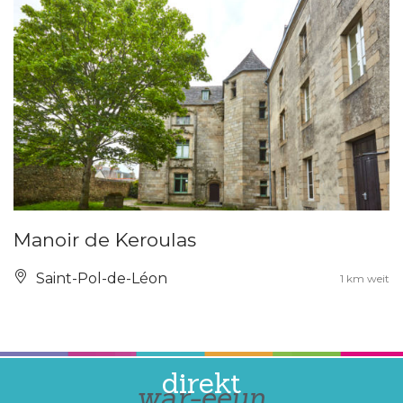
Manoir de Keroulas
Saint-Pol-de-Léon
1 km weit
direkt
war-eeun