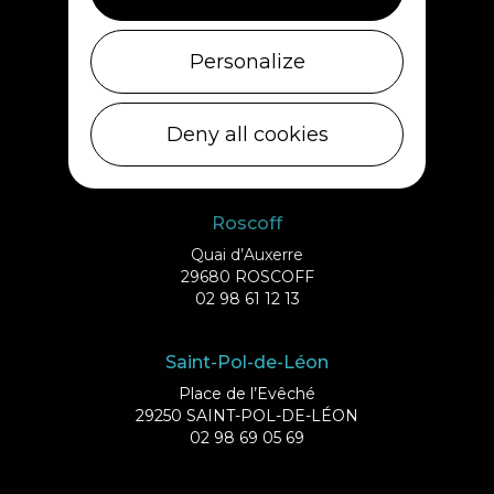
02 98 69 43 01
Personalize
Ile de Batz
Débarcadère
Deny all cookies
29253 ILE DE BATZ
02 98 61 75 70
Roscoff
Quai d’Auxerre
29680 ROSCOFF
02 98 61 12 13
Saint-Pol-de-Léon
Place de l’Evêché
29250 SAINT-POL-DE-LÉON
02 98 69 05 69