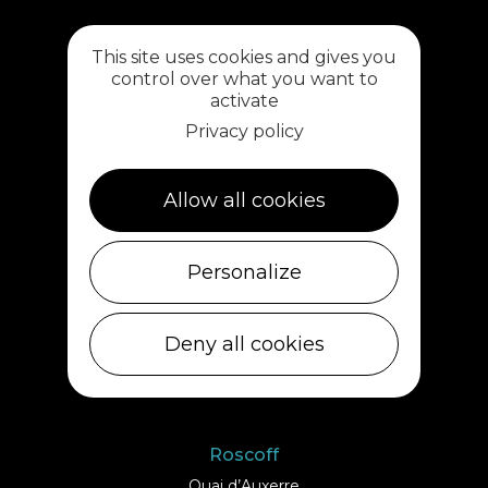
Plouescat
This site uses cookies and gives you
5, rue des Halles
control over what you want to
29430 PLOUESCAT
activate
02 98 69 62 18
Privacy policy
Cléder
Allow all cookies
1 rue de Plouescat
29233 CLÉDER
02 98 69 43 01
Personalize
Ile de Batz
Deny all cookies
Débarcadère
29253 ILE DE BATZ
02 98 61 75 70
Roscoff
Quai d’Auxerre