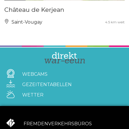
Château de Kerjean
Saint-Vougay
4.5 km weit
direkt
war-eeun
WEBCAMS
GEZEITENTABELLEN
WETTER
FREMDENVERKEHRSBÜROS