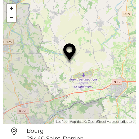
+
−
| Map data ©
Leaflet
OpenStreetMap contributors
Bourg
29440 Saint-Derrien