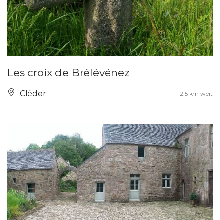
Les croix de Brélévénez
Cléder
2.5 km weit