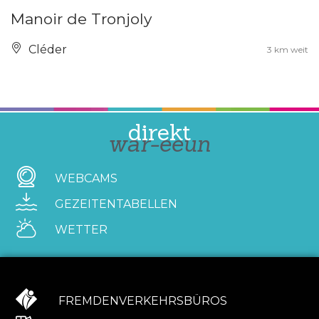
Manoir de Tronjoly
Cléder
3 km weit
direkt
war-eeun
WEBCAMS
GEZEITENTABELLEN
WETTER
FREMDENVERKEHRSBÜROS