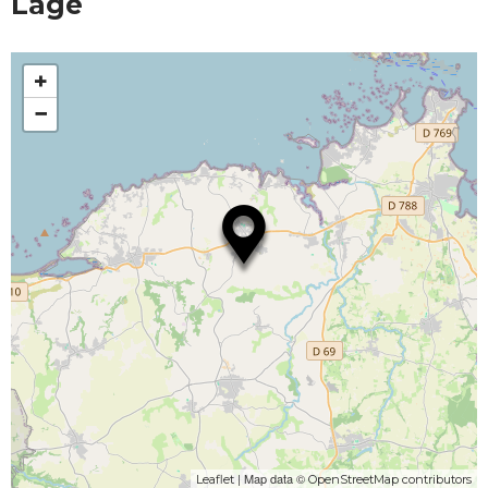
Lage
+
−
| Map data ©
Leaflet
OpenStreetMap contributors